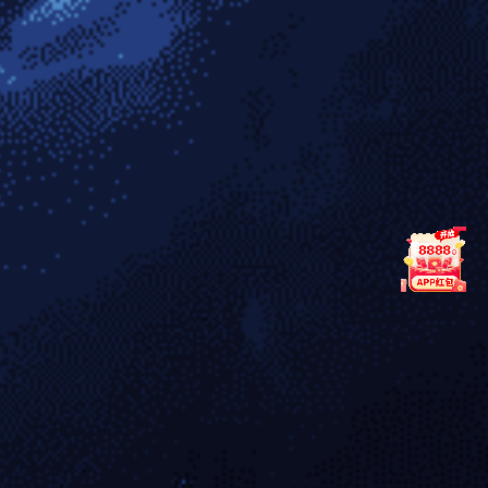
出最佳水平。在面对高
还是进攻环节，都能够
球率方面需要进一步提
的挑战。因此，对这些
他们需要保持现有状
来的联赛中，希望他们
等优秀典范身上学习，
更多年轻人机会，让他