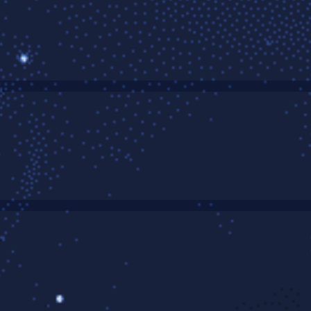
球制胜榆林矿工客场小胜北京勇士收
2026-07-03 00:52
41 次阅读
首页
/
体育资讯
球比赛中，榆林矿工队在客场以微弱的优势战胜了北京勇士队，
一记精彩的头球打破僵局，为球队奠定了胜利的基础。这场比赛
体现了球队在战术安排上的有效执行。在接下来的内容中，我们