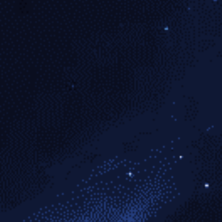
与此同时，球队主教
强度对抗时，他们展
看到大家相互支持，
不过，从长远来看，
升，以便更好地掌控
问题进行针对性训练
4、未来展
随着这次胜利所带来
态，同时不断进行技
能够延续这样的表现
此外，对于年轻球员
不断磨练自己的技艺