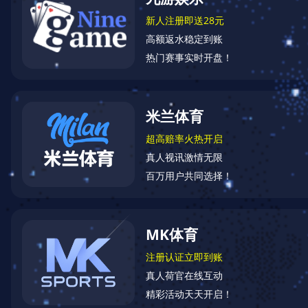
杨运头
在近期进行的一场足
关键时刻，杨运凭借
的顽强拼搏精神，也