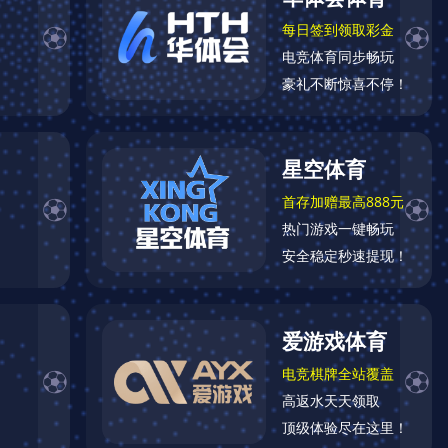
获三分
成功收获三分。比赛的
不仅展示了榆林矿工队
将从比赛过程、杨运的